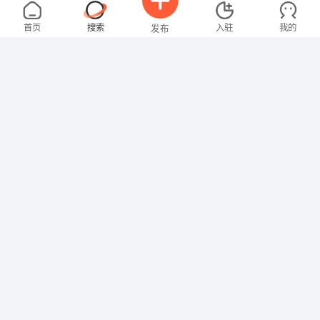
沈女士
3000-4000元
08-07
不限区域
全职
大专
首页
搜索
入驻
我的
发布
文员
陈先生
5000-8000元
08-07
不限区域
全职
招聘信息
求职简历
其他职位
马先生
4000-5000元
08-07
不限区域
全职
高中
技工/普工
罗先生
4000-5000元
08-07
不限区域
全职
高中