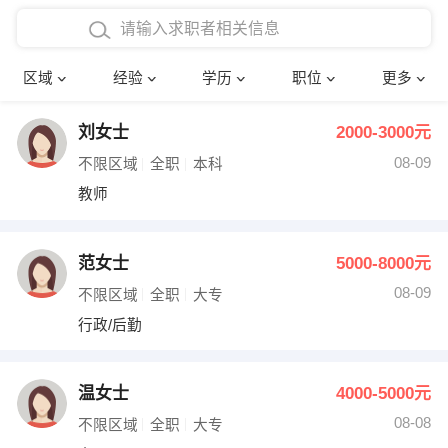
在校学生工作经验
本科
行政后勤
建筑装潢
确定
区域
经验
学历
职位
更多
三年以上工作经验
硕士
销售岗位
教师
刘女士
2000-3000元
四年以上工作经验
博士
文员
护士
08-09
不限区域
全职
本科
五年以上工作经验
财务会计
传单派发
教师
十年以上工作经验
超市零售
促销导购
范女士
5000-8000元
网络IT
保健按摩
08-09
不限区域
全职
大专
行政/后勤
快递员
前台接待
收银员
技术员/工程师
温女士
4000-5000元
08-08
水电/机修
部门经理
不限区域
全职
大专